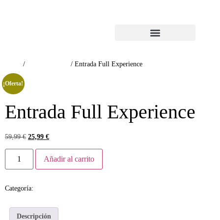
Inicio
/
Sin categorizar
/ Entrada Full Experience
¡Oferta!
Entrada Full Experience
59,99
€
25,99
€
Añadir al carrito
Categoría:
Sin categorizar
Descripción